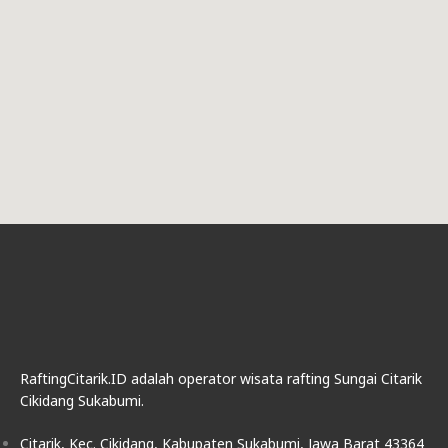
RaftingCitarik.ID adalah operator wisata rafting Sungai Citarik
Cikidang Sukabumi.
Citarik, Kec. Cikidang, Kabupaten Sukabumi, Jawa Barat 43364