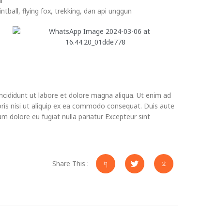
i
ntball, flying fox, trekking, dan api unggun
ncididunt ut labore et dolore magna aliqua. Ut enim ad
oris nisi ut aliquip ex ea commodo consequat. Duis aute
llum dolore eu fugiat nulla pariatur Excepteur sint
Share This :