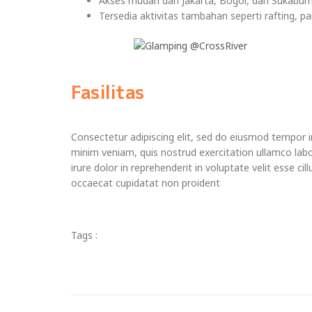
Akses mudah dari Jakarta, Bogor, dan Sukabum
Tersedia aktivitas tambahan seperti rafting, pai
Fasilitas
Consectetur adipiscing elit, sed do eiusmod tempor i
minim veniam, quis nostrud exercitation ullamco lab
irure dolor in reprehenderit in voluptate velit esse ci
occaecat cupidatat non proident
Tags :